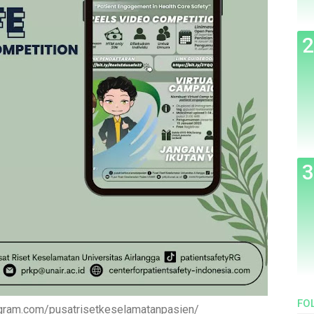
FO
agram.com/pusatrisetkeselamatanpasien/