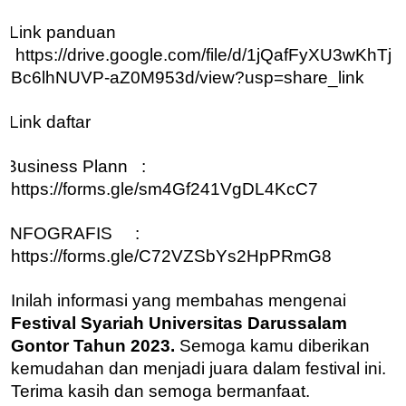
Link panduan
https://drive.google.com/file/d/1jQafFyXU3wKhTj
Bc6lhNUVP-aZ0M953d/view?usp=share_link
Link daftar
Business Plann :
https://forms.gle/sm4Gf241VgDL4KcC7
INFOGRAFIS :
https://forms.gle/C72VZSbYs2HpPRmG8
Inilah informasi yang membahas mengenai
Festival Syariah Universitas Darussalam
Gontor Tahun 2023.
Semoga kamu diberikan
kemudahan dan menjadi juara dalam festival ini.
Terima kasih dan semoga bermanfaat.